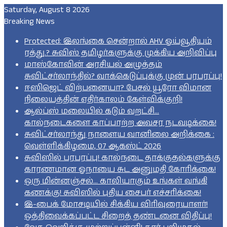
Saturday, August 8 2026
Breaking News
Protected: இலங்கை சென்றால் AHV ஓய்வூதியம்
ரத்து.? சுவிஸ் தமிழர்களுக்கு முக்கிய அறிவிப்பு
மாஸ்கோவின் அரசியல் அழுத்தம்
சுவிட்சர்லாந்தில்? வாக்கெடுப்புக்கு முன் பரபரப்பு!
ஈஸிஜெட் விற்பனையா? பேசல் யூரோ விமான
நிலையத்தின் எதிர்காலம் கேள்விக்குறி!
ஆல்ப்ஸ் மலையில் கடும் வறட்சி…
கால்நடைகளை காப்பாற்ற அவசர நடவடிக்கை!
சுவிட்சர்லாந்து நாளைய வானிலை அறிக்கை :
வெள்ளிக்கிழமை, 07 ஆகஸ்ட் 2026
சுவிஸில் பரபரப்பு! கால்நடை தாக்குதல்களுக்கு
காரணமான ஓநாயை சுட அனுமதி கோரிக்கை!
ஒரு மின்னஞ்சல்… காலியாகும் உங்கள் வங்கி
கணக்கு! சுவிஸில் புதிய சைபர் எச்சரிக்கை!
இ-பைக் மோசடியில் சிக்கிய விரிவுரையாளர்!
ஒத்திவைக்கப்பட்ட சிறைத் தண்டனை விதிப்பு!