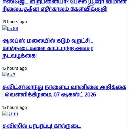
ஈஸிஜெட் விற்பனையா? பேசல் யூரோ விமான
நிலையத்தின் எதிர்காலம் கேள்விக்குறி!
15 hours ago
ஆல்ப்ஸ் மலையில் கடும் வறட்சி…
கால்நடைகளை காப்பாற்ற அவசர
நடவடிக்கை!
15 hours ago
சுவிட்சர்லாந்து நாளைய வானிலை அறிக்கை
: வெள்ளிக்கிழமை, 07 ஆகஸ்ட் 2026
15 hours ago
சுவிஸில் பரபரப்பு! கால்நடை