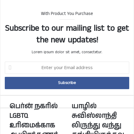
With Product You Purchase
Subscribe to our mailing list to get
the new updates!
Lorem ipsum dolor sit amet, consectetur.
E
n
t
e
r
y
o
பெர்ன் நகரில்
யாழில்
பெ
யா
u
ர்
ழி
LGBTQ
சுவிஸ்லாந்தி
r
ன்
ல்
E
உரிமைக்காக
லிருந்து வந்து
ந
சு
m
க
வி
a