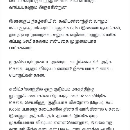
விட மிகவும் குறைந்த விலையில் வாங்கும்
வாய்ப்புகளும் இருக்கின்றன.
இன்றைய நிகழ்ச்சியில், சுவிட்சர்லாந்தில் வாழும்
மக்களுக்கு மிகவும் பயனுள்ள சில இணையதளங்கள்,
தள்ளுபடி முறைகள், சலுகை வழிகள், மற்றும் எங்கே
எப்படி சேமிக்கலாம் என்பதை முழுமையாக
பார்க்கலாம்.
முதலில் நம்முடைய அன்றாட வாழ்க்கையில் அதிக
செலவு ஆகும் விஷயம் என்ன? நிச்சயமாக உணவுப்
பொருட்கள் தான்.
சுவிட்சர்லாந்தில் ஒரு குடும்பம் மாதத்திற்கு
நூற்றுக்கணக்கான பிராங்குகளை உணவிற்கே
செலவு செய்கிறது. குறிப்பாக மிக்ரோஸ் (Migros), கூப்
(Coop) போன்ற கடைகளில் தினசரி வாங்கினால் செலவு
இன்னும் அதிகரிக்கும். ஆனால் இங்கே ஒரு
முக்கியமான விஷயம் என்னவென்றால், ஒவ்வொரு
வாரமும் இந்த கடைகள் பல பொருட்களுக்கு பெரிய