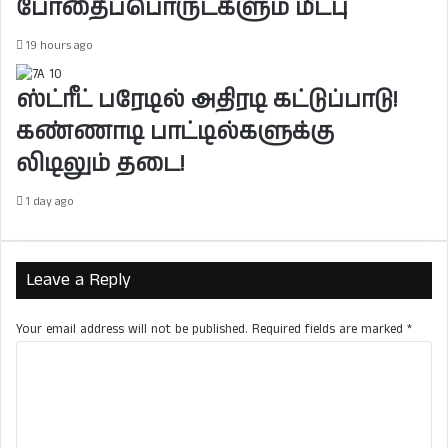
னோ
டூ
போதைப்பொருட்களும் மீட்பு
ர்
ர
கு
மா
19 hours ago
ர
க
ல்
கொ
ஸ்ட்ரீட் பரேடில் அதிரடி கட்டுப்பாடு!
*
கண்ணாடி பாட்டில்களுக்கு
லை
!
லிடிலும் தடை!
1 day ago
Leave a Reply
Your email address will not be published.
Required fields are marked
*
C
o
m
m
e