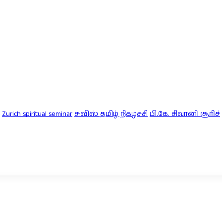
Zurich spiritual seminar
சுவிஸ் தமிழ் நிகழ்ச்சி
பி.கே. சிவானி சூரிச்