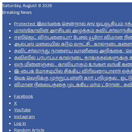
Saturday, August 8 2026
Breaking News
Protected: இலங்கை சென்றால் AHV ஓய்வூதியம் ரத்த
மாஸ்கோவின் அரசியல் அழுத்தம் சுவிட்சர்லாந்தில்?
ஈஸிஜெட் விற்பனையா? பேசல் யூரோ விமான நிலையத
ஆல்ப்ஸ் மலையில் கடும் வறட்சி… கால்நடைகளை
சுவிட்சர்லாந்து நாளைய வானிலை அறிக்கை : வெ
சுவிஸில் பரபரப்பு! கால்நடை தாக்குதல்களுக
ஒரு மின்னஞ்சல்… காலியாகும் உங்கள் வங்கி கணக்
இ-பைக் மோசடியில் சிக்கிய விரிவுரையாளர்! ஒத்
வேக வெறிக்கு முற்றுப்புள்ளி! கார் பறிமுதல்… ஓட்டு
விமான நிலையத்தை முடக்கிய மர்ம ட்ரோன்… சுவி
Facebook
X
YouTube
Instagram
Log In
Random Article