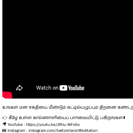
உங்கள் மன சக்தியை மீண்டும் கட்டியெழுப்பும் திறனை கண்ட
👉 கீழே உள்ள காணொளியைப் பார்வையிட்டு, பகிருங்கள்⬇️
🎥 YouTube : https://youtu.be/JRhu-NiFv6o
📸 Instagram : instagram.com/Switzerland.Meditation