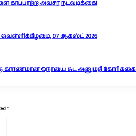
ளை காப்பாற்ற அவசர நடவடிக்கை!
வெள்ளிக்கிழமை, 07 ஆகஸ்ட் 2026
ுக்கு காரணமான ஓநாயை சுட அனுமதி கோரிக்கை
rked
*