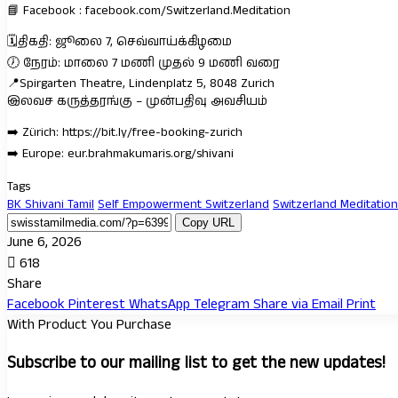
📘 Facebook : facebook.com/Switzerland.Meditation
🗓️திகதி: ஜூலை 7, செவ்வாய்க்கிழமை
🕖 நேரம்: மாலை 7 மணி முதல் 9 மணி வரை
📍Spirgarten Theatre, Lindenplatz 5, 8048 Zurich
இலவச கருத்தரங்கு – முன்பதிவு அவசியம்
➡️ Zürich: https://bit.ly/free-booking-zurich
➡️ Europe: eur.brahmakumaris.org/shivani
Tags
BK Shivani Tamil
Self Empowerment Switzerland
Switzerland Meditation
Copy URL
June 6, 2026
618
Share
Facebook
Pinterest
WhatsApp
Telegram
Share via Email
Print
With Product You Purchase
Subscribe to our mailing list to get the new updates!