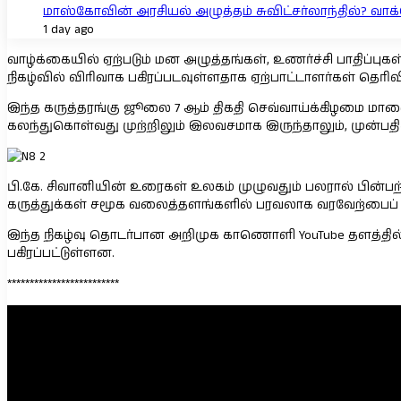
மாஸ்கோவின் அரசியல் அழுத்தம் சுவிட்சர்லாந்தில்? வாக்கெ
1 day ago
வாழ்க்கையில் ஏற்படும் மன அழுத்தங்கள், உணர்ச்சி பாதிப்புக
நிகழ்வில் விரிவாக பகிரப்படவுள்ளதாக ஏற்பாட்டாளர்கள் தெரிவ
இந்த கருத்தரங்கு ஜூலை 7 ஆம் திகதி செவ்வாய்க்கிழமை மாலை 7 
கலந்துகொள்வது முற்றிலும் இலவசமாக இருந்தாலும், முன்பதிவ
பி.கே. சிவானியின் உரைகள் உலகம் முழுவதும் பலரால் பின்ப
கருத்துக்கள் சமூக வலைத்தளங்களில் பரவலாக வரவேற்பைப்
இந்த நிகழ்வு தொடர்பான அறிமுக காணொளி YouTube தளத்தில் வெள
பகிரப்பட்டுள்ளன.
*************************